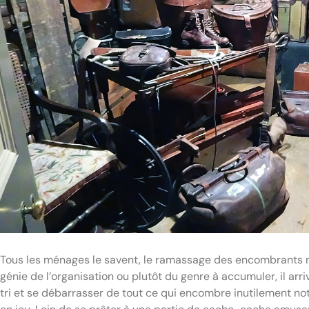
Tous les ménages le savent, le ramassage des encombrants n’e
génie de l’organisation ou plutôt du genre à accumuler, il arr
tri et se débarrasser de tout ce qui encombre inutilement not